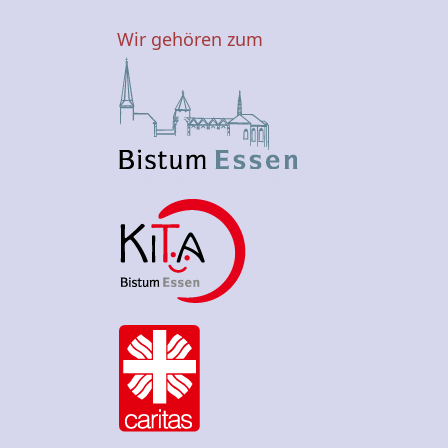
Wir gehören zum
KiTa-Zweckverband
Caritas Kreisverband Altena-Lüdenscheid
TelefonSeelsorge