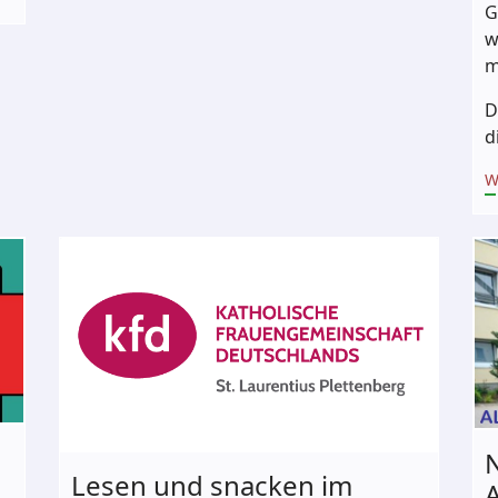
G
w
m
D
d
W
Lesen und snacken im
A