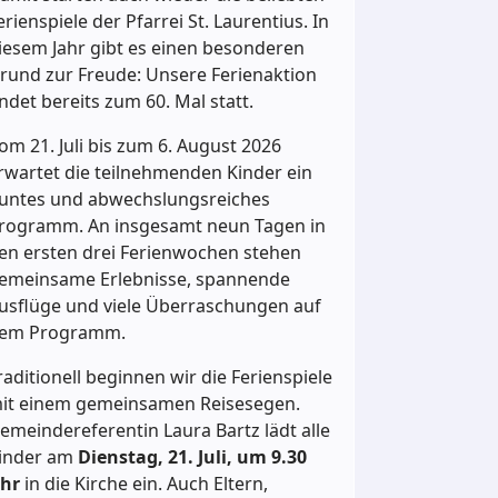
erienspiele der Pfarrei St. Laurentius. In
iesem Jahr gibt es einen besonderen
rund zur Freude: Unsere Ferienaktion
indet bereits zum 60. Mal statt.
om 21. Juli bis zum 6. August 2026
rwartet die teilnehmenden Kinder ein
untes und abwechslungsreiches
rogramm. An insgesamt neun Tagen in
en ersten drei Ferienwochen stehen
emeinsame Erlebnisse, spannende
usflüge und viele Überraschungen auf
em Programm.
raditionell beginnen wir die Ferienspiele
it einem gemeinsamen Reisesegen.
emeindereferentin Laura Bartz lädt alle
inder am
Dienstag, 21. Juli, um 9.30
hr
in die Kirche ein. Auch Eltern,