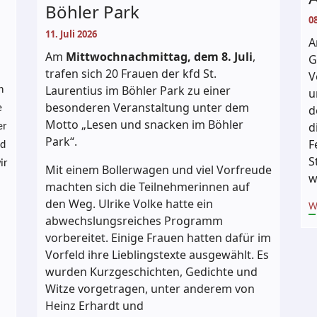
Böhler Park
08
11. Juli 2026
-
Am
Mittwochnachmittag, dem 8. Juli
,
G
trafen sich 20 Frauen der kfd St.
V
Laurentius im Böhler Park zu einer
h
u
besonderen Veranstaltung unter dem
e
d
Motto „Lesen und snacken im Böhler
d
er
Park“.
F
nd
S
ir
Mit einem Bollerwagen und viel Vorfreude
w
machten sich die Teilnehmerinnen auf
den Weg. Ulrike Volke hatte ein
W
abwechslungsreiches Programm
vorbereitet. Einige Frauen hatten dafür im
Vorfeld ihre Lieblingstexte ausgewählt. Es
wurden Kurzgeschichten, Gedichte und
Witze vorgetragen, unter anderem von
Heinz Erhardt und