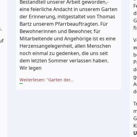
Bestandteil unserer Arbeit geworden,-
F
eine feierliche Andacht in unserem Garten
d
der Erinnerung, mitgestaltet von Thomas
G
Bartz unserem Pfarrbeauftragten. Für
f
.
Bewohnerinnen und Bewohner, für
Mitarbeitende und Angehörige ist es eine
V
uf
Herzensangelegenheit, allen Menschen
e
noch einmal zu gedenken, die uns seit
b
dem letzten Sommer verlassen haben.
P
Wir legen
d
g
Weiterlesen: "Garten der...
A
d
T
m
G
K
U